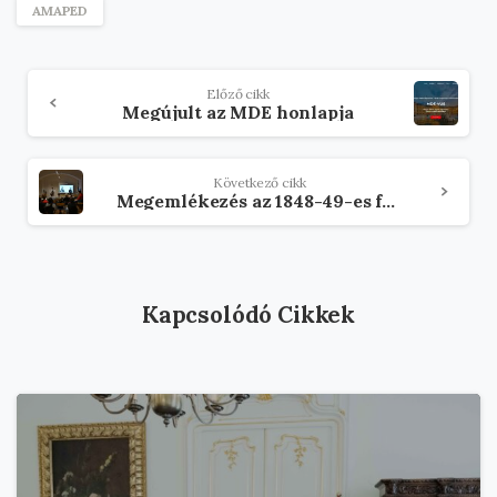
AMAPED
Olvasson
Előző cikk
tovább
Megújult az MDE honlapja
Következő cikk
Megemlékezés az 1848-49-es forradalom és szabadságharc tiszteletére az AMAPED-ben
Kapcsolódó Cikkek