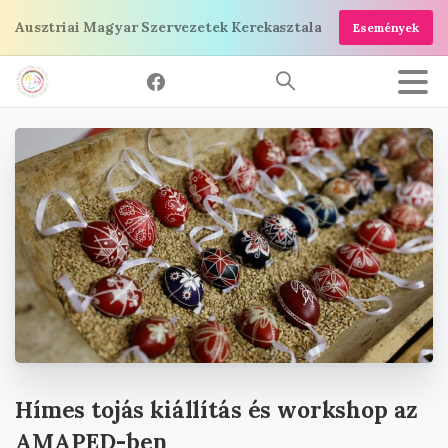
Ugrás
Ausztriai Magyar Szervezetek Kerekasztala
Események
a
tartalomra
Hímes
tojás
kiállítás
és
workshop
az
AMAPED-ben