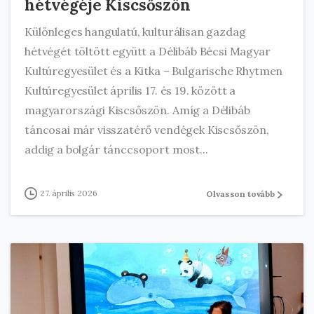
hétvégéje Kiscsőszön
Különleges hangulatú, kulturálisan gazdag
hétvégét töltött együtt a Délibáb Bécsi Magyar
Kultúregyesület és a Kitka – Bulgarische Rhytmen
Kultúregyesület április 17. és 19. között a
magyarországi Kiscsőszön. Amíg a Délibáb
táncosai már visszatérő vendégek Kiscsőszön,
addig a bolgár tánccsoport most...
27. április 2026
Olvasson tovább