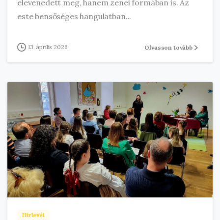
elevenedett meg, hanem zenei formában is. Az
este bensőséges hangulatban...
13. április 2026
Olvasson tovább
Hírlevél