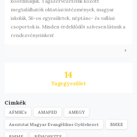
koordináljuk. Tagszervezeteink között
megtalálhatók oktatási intézmények, magyar
iskolák, 56-os egyesületek, néptánc- és vallási
csoportok is. Minden érdeklődőt szívesen látunk a
rendezvényeinken!
14
Tagegyesület
Címkék
AFMKCs
AMAPED
AMEGY
Ausztriai Magyar Evangélikus Gyülekezet
BMKE
BMME
BÉMOSSZTE