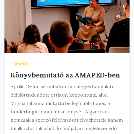
Hírlevél
Könyvbemutató az AMAPED-ben
Április 18-án, szombaton különleges hangulatú
délelőttnek adott otthont központunk, ahol
Mrena Julianna mutatta be legújabb, Lajos, a
tündérbogár című mesekönyvét. A gyerekek
nemcsak a szerző felolvasását élvezhették, hanem
találkozhattak a báb formájában megelevenedő