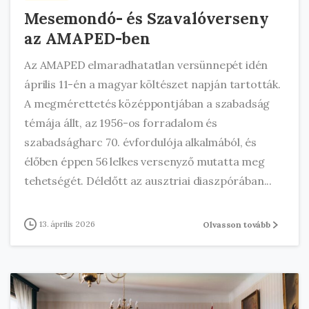
Mesemondó- és Szavalóverseny
az AMAPED-ben
Az AMAPED elmaradhatatlan versünnepét idén
április 11-én a magyar költészet napján tartották.
A megmérettetés középpontjában a szabadság
témája állt, az 1956-os forradalom és
szabadságharc 70. évfordulója alkalmából, és
élőben éppen 56 lelkes versenyző mutatta meg
tehetségét. Délelőtt az ausztriai diaszpórában...
13. április 2026
Olvasson tovább