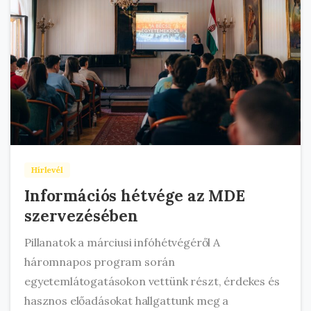
Hírlevél
Információs hétvége az MDE
szervezésében
Pillanatok a márciusi infóhétvégéről A
háromnapos program során
egyetemlátogatásokon vettünk részt, érdekes és
hasznos előadásokat hallgattunk meg a