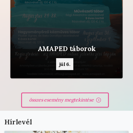
AMAPED táborok
júl 6.
-
összes esemény megtekintése
Hírlevél