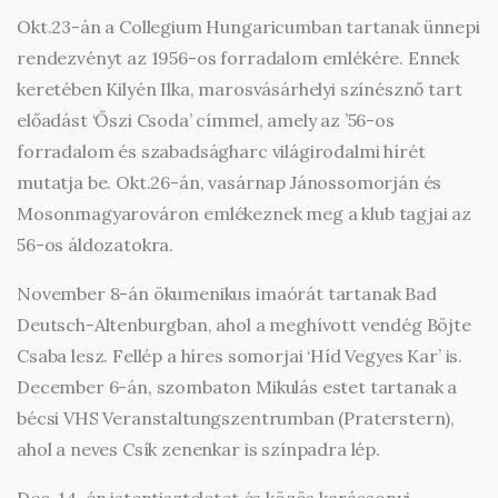
Okt.23-án a Collegium Hungaricumban tartanak ünnepi
rendezvényt az 1956-os forradalom emlékére. Ennek
keretében Kilyén Ilka, marosvásárhelyi színésznő tart
előadást ‘Őszi Csoda’ címmel, amely az ’56-os
forradalom és szabadságharc világirodalmi hírét
mutatja be. Okt.26-án, vasárnap Jánossomorján és
Mosonmagyarováron emlékeznek meg a klub tagjai az
56-os áldozatokra.
November 8-án ökumenikus imaórát tartanak Bad
Deutsch-Altenburgban, ahol a meghívott vendég Böjte
Csaba lesz. Fellép a híres somorjai ‘Híd Vegyes Kar’ is.
December 6-án, szombaton Mikulás estet tartanak a
bécsi VHS Veranstaltungszentrumban (Praterstern),
ahol a neves Csík zenenkar is színpadra lép.
Dec. 14-én istentiszteletet és közös karácsonyi