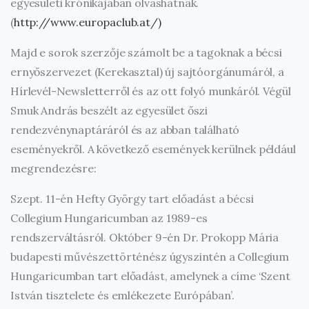
egyesületi krónikájában olvashatnak.
(
http://www.europaclub.at/)
Majd e sorok szerzője számolt be a tagoknak a bécsi
ernyőszervezet (Kerekasztal) új sajtóorgánumáról, a
Hírlevél-Newsletterről és az ott folyó munkáról. Végül
Smuk András beszélt az egyesület őszi
rendezvénynaptáráról és az abban található
eseményekről. A következő események kerülnek például
megrendezésre:
Szept. 11-én Hefty György tart előadást a bécsi
Collegium Hungaricumban az 1989-es
rendszerváltásról. Október 9-én Dr. Prokopp Mária
budapesti művészettörténész úgyszintén a Collegium
Hungaricumban tart előadást, amelynek a címe ‘Szent
István tisztelete és emlékezete Európában’.