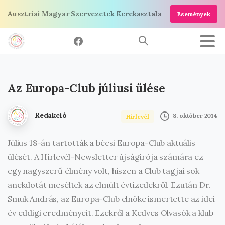
Ugrás
Ausztriai Magyar Szervezetek Kerekasztala
Események
a
tartalomra
Az
Europa-Club
júliusi
ülése
Redakció
8. október 2014
Hírlevél
Július 18-án tartották a bécsi Europa-Club aktuális
ülését. A Hírlevél-Newsletter újságírója számára ez
egy nagyszerű élmény volt, hiszen a Club tagjai sok
anekdotát meséltek az elmúlt évtizedekről. Ezután Dr.
Smuk András, az Europa-Club elnöke ismertette az idei
év eddigi eredményeit. Ezekről a Kedves Olvasók a klub