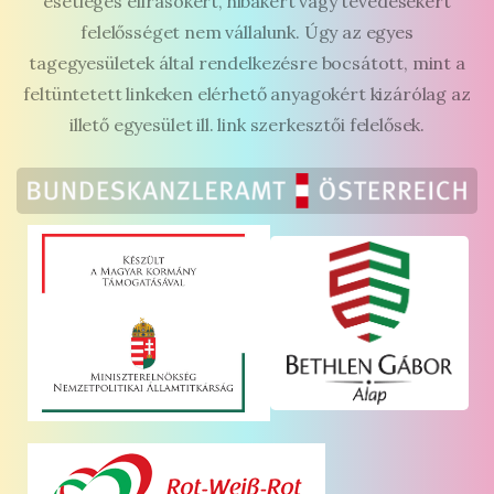
esetleges elírásokért, hibákért vagy tévedésekért
felelősséget nem vállalunk. Úgy az egyes
tagegyesületek által rendelkezésre bocsátott, mint a
feltüntetett linkeken elérhető anyagokért kizárólag az
illető egyesület ill. link szerkesztői felelősek.