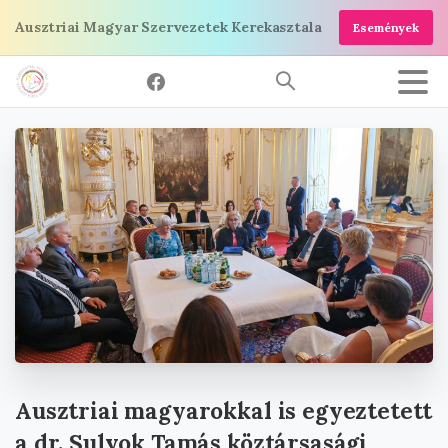
Ugrás
Ausztriai Magyar Szervezetek Kerekasztala
Események
a
tartalomra
Ausztriai
magyarokkal
is
egyeztetett
a
dr.
Sulyok
Tamás
köztársasági