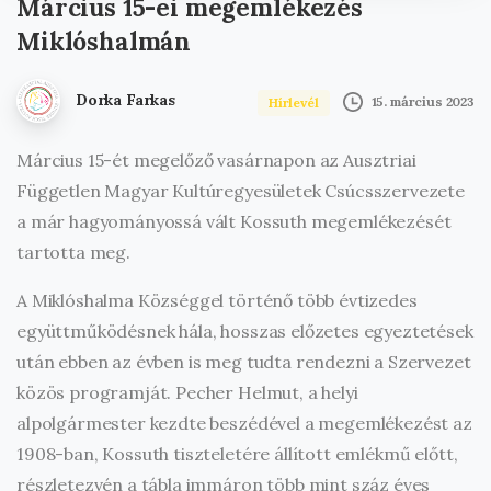
Március
15-ei
megemlékezés
Miklóshalmán
Dorka Farkas
15. március 2023
Hírlevél
Március 15-ét megelőző vasárnapon az Ausztriai
Független Magyar Kultúregyesületek Csúcsszervezete
a már hagyományossá vált Kossuth megemlékezését
tartotta meg.
A Miklóshalma Községgel történő több évtizedes
együttműködésnek hála, hosszas előzetes egyeztetések
után ebben az évben is meg tudta rendezni a Szervezet
közös programját. Pecher Helmut, a helyi
alpolgármester kezdte beszédével a megemlékezést az
1908-ban, Kossuth tiszteletére állított emlékmű előtt,
részletezvén a tábla immáron több mint száz éves