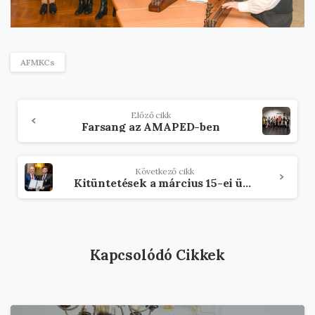
AFMKCs
Olvasson
Előző cikk
tovább
Farsang az AMAPED-ben
Következő cikk
Kitüntetések a március 15-ei ünnepségen
Kapcsolódó Cikkek