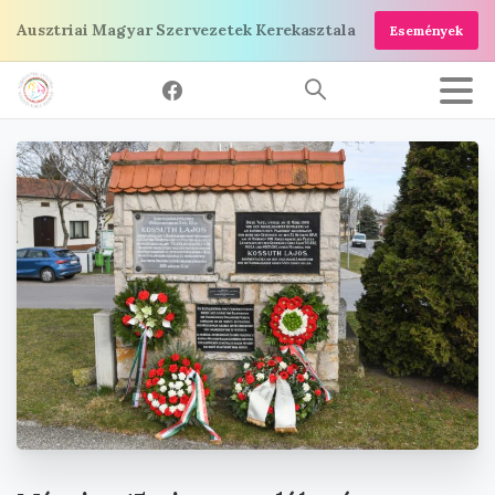
Ugrás
Ausztriai Magyar Szervezetek Kerekasztala
Események
a
tartalomra