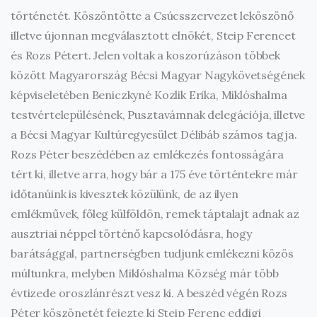
történetét. Köszöntötte a Csúcsszervezet leköszönő
illetve újonnan megválasztott elnökét, Steip Ferencet
és Rozs Pétert. Jelen voltak a koszorúzáson többek
között Magyarország Bécsi Magyar Nagykövetségének
képviseletében Beniczkyné Kozlik Erika, Miklóshalma
testvértelepülésének, Pusztavámnak delegációja, illetve
a Bécsi Magyar Kultúregyesület Délibáb számos tagja.
Rozs Péter beszédében az emlékezés fontosságára
tért ki, illetve arra, hogy bár a 175 éve történtekre már
időtanúink is kivesztek közülünk, de az ilyen
emlékművek, főleg külföldön, remek táptalajt adnak az
ausztriai néppel történő kapcsolódásra, hogy
barátsággal, partnerségben tudjunk emlékezni közös
múltunkra, melyben Miklóshalma Község már több
évtizede oroszlánrészt vesz ki. A beszéd végén Rozs
Péter köszönetét fejezte ki Steip Ferenc eddigi