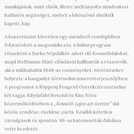
munkájának, mint elnök, illetve méltányolta mindenkori
hathatós segítséget, melyet a leköszönő elnöktől
kapott, kap.
A koszorúzást követően egy zurndorfi vendéglőben
folytatódott a megemlékezés. A kulturprogram
részeként a Barka Népdalkör adott elő Kossuthdalokat,
majd Hoffmann Máté előadását hallhatták a részvevők,
aki a miklóshalmi 1848-as eseményeket, történésekre
helyezte a hangsúlyt történelmi ismeretterjesztőjében.
A programot a Röppenj Pengető Gyerekciterazenekar
két tagja, Kilyénfalvi Botond és Kiss Nóra
közreműködésében a
„Kossuth Lajos azt üzente”
dal
közös zenélése, éneklése zárta. Később kötetlen
társalgások és spontán ’48-as katonanóták dalolása
vette kezdetét.