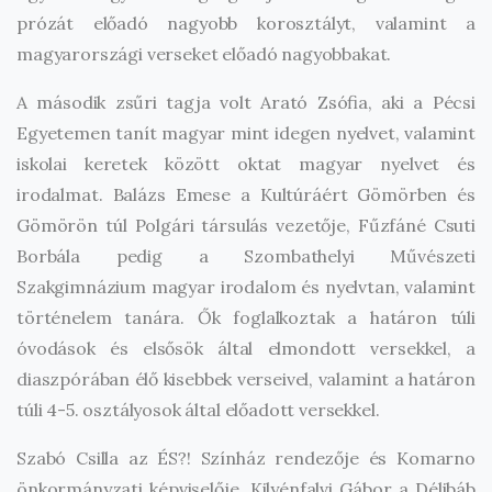
prózát előadó nagyobb korosztályt, valamint a
magyarországi verseket előadó nagyobbakat.
A második zsűri tagja volt Arató Zsófia, aki a Pécsi
Egyetemen tanít magyar mint idegen nyelvet, valamint
iskolai keretek között oktat magyar nyelvet és
irodalmat. Balázs Emese a Kultúráért Gömörben és
Gömörön túl Polgári társulás vezetője, Fűzfáné Csuti
Borbála pedig a Szombathelyi Művészeti
Szakgimnázium magyar irodalom és nyelvtan, valamint
történelem tanára. Ők foglalkoztak a határon túli
óvodások és elsősök által elmondott versekkel, a
diaszpórában élő kisebbek verseivel, valamint a határon
túli 4-5. osztályosok által előadott versekkel.
Szabó Csilla az ÉS?! Színház rendezője és Komarno
önkormányzati képviselője, Kilyénfalvi Gábor a Délibáb