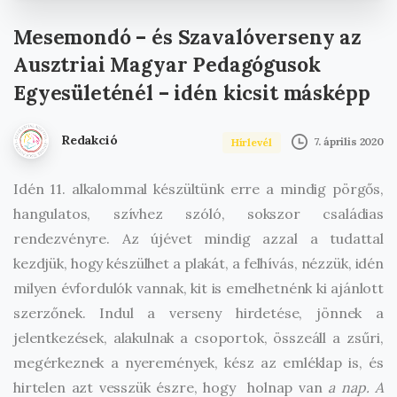
Mesemondó
–
és
Szavalóverseny
az
Ausztriai
Magyar
Pedagógusok
Egyesületénél
–
idén
kicsit
másképp
Redakció
7. április 2020
Hírlevél
Idén 11. alkalommal készültünk erre a mindig pörgős,
hangulatos, szívhez szóló, sokszor családias
rendezvényre. Az újévet mindig azzal a tudattal
kezdjük, hogy készülhet a plakát, a felhívás, nézzük, idén
milyen évfordulók vannak, kit is emelhetnénk ki ajánlott
szerzőnek. Indul a verseny hirdetése, jönnek a
jelentkezések, alakulnak a csoportok, összeáll a zsűri,
megérkeznek a nyeremények, kész az emléklap is, és
hirtelen azt vesszük észre, hogy holnap van
a nap. A