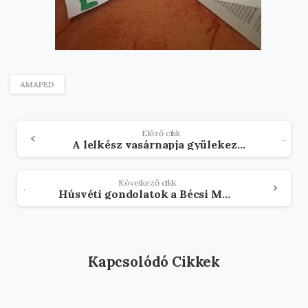
AMAPED
Olvasson
Előző cikk
A lelkész vasárnapja gyülekezet nélkül – Wagner Szilárd lelkész írása
tovább
Következő cikk
Húsvéti gondolatok a Bécsi Magyar Katolikus Egyházközségtől
Kapcsolódó Cikkek