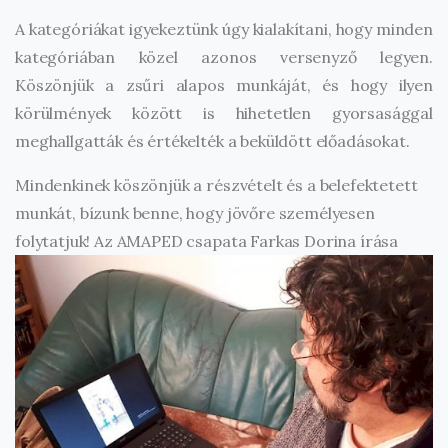
A kategóriákat igyekeztünk úgy kialakítani, hogy minden
kategóriában közel azonos versenyző legyen.
Köszönjük a zsűri alapos munkáját, és hogy ilyen
körülmények között is hihetetlen gyorsasággal
meghallgatták és értékelték a beküldött előadásokat.
Mindenkinek köszönjük a részvételt és a belefektetett
munkát, bízunk benne, hogy jövőre személyesen
folytatjuk! Az AMAPED csapata Farkas Dorina írása