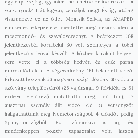
egy nap erejéig, így miért ne lehetne online része is a
versenynek? Hát legyen, csináljuk meg! És így utólag
visszanézve ez az ötlet, Mentsik Szilvia, az AMAPED
elnökének elképzelése mentette meg nekünk idén a
mesemondó- és szavalóversenyt. A beérkezett 168
jelentkezésből körülbelül 80 volt személyes, a többi
jelentkező videóval készült. A közben kialakult helyzet
sem vette el a többség kedvét, és csak páran
morzsolódtak le. A végeredmény: 151 beküldött videó.
Érkezett hozzánk 56 magyarországi előadás, 66 videó a
szórvány településekről (26 vajdasági, 9 felvidéki és 31
erdélyi jelentkező mutathatta meg, mit tud), 17
ausztriai személy állt videó elé, 8 versenyzőt
hallgathattunk meg Németországból, 4 előadót pedig
Spanyolországból. Ez számunkra is új, és
mindenképpen pozitív tapasztalat volt, hiszen