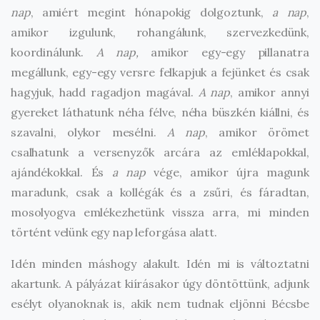
nap
, amiért megint hónapokig dolgoztunk,
a nap
,
amikor izgulunk, rohangálunk, szervezkedünk,
koordinálunk.
A nap,
amikor egy-egy pillanatra
megállunk, egy-egy versre felkapjuk a fejünket és csak
hagyjuk, hadd ragadjon magával.
A nap
, amikor annyi
gyereket láthatunk néha félve, néha büszkén kiállni, és
szavalni, olykor mesélni.
A nap
, amikor örömet
csalhatunk a versenyzők arcára az emléklapokkal,
ajándékokkal. És
a nap
vége, amikor újra magunk
maradunk, csak a kollégák és a zsűri, és fáradtan,
mosolyogva emlékezhetünk vissza arra, mi minden
történt velünk egy nap leforgása alatt.
Idén minden máshogy alakult. Idén mi is változtatni
akartunk. A pályázat kiírásakor úgy döntöttünk, adjunk
esélyt olyanoknak is, akik nem tudnak eljönni Bécsbe