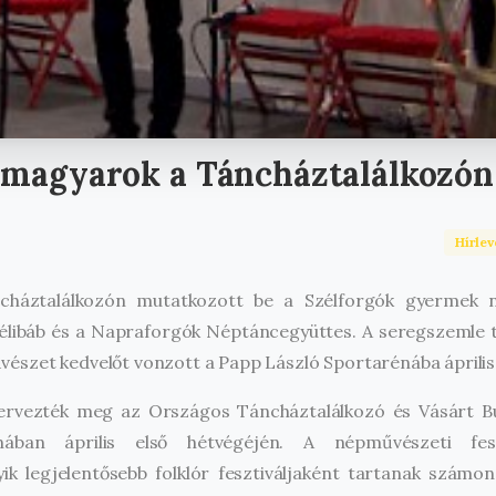
magyarok
a
Táncháztalálkozón
Hírlev
háztalálkozón mutatkozott be a Szélforgók gyermek n
Délibáb és a Napraforgók Néptáncegyüttes. A seregszemle 
észet kedvelőt vonzott a Papp László Sportarénába április 
zervezték meg az Országos Táncháztalálkozó és Vásárt B
nában április első hétvégéjén. A népművészeti fesz
k legjelentősebb folklór fesztiváljaként tartanak számon