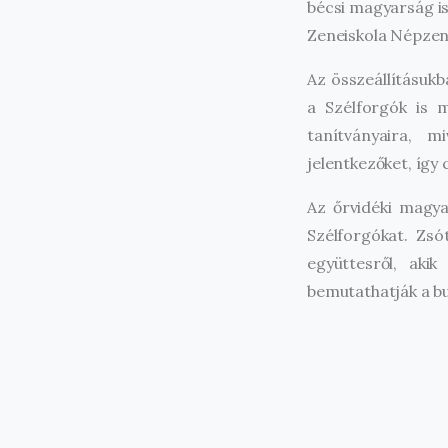
bécsi magyarság i
Zeneiskola Népzen
Az összeállításuk
a Szélforgók is m
tanítványaira, 
jelentkezőket, így 
Az őrvidéki magy
Szélforgókat. Zsó
együttesről, aki
bemutathatják a b