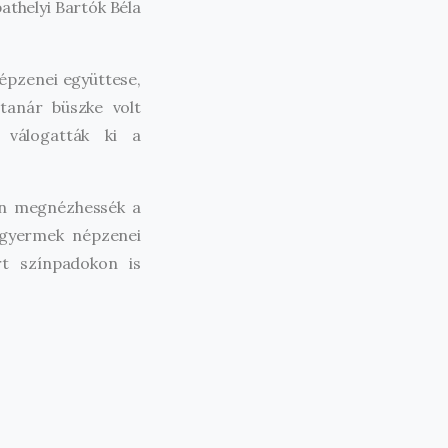
thelyi Bartók Béla
épzenei együttese,
 tanár büszke volt
 válogatták ki a
en megnézhessék a
a gyermek népzenei
rt színpadokon is