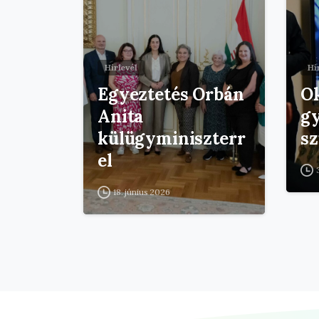
Hírlevél
Hí
Egyeztetés Orbán
Ok
Anita
gy
külügyminiszterr
s
el
18. június 2026