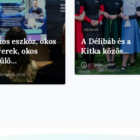
rlevél
Hírlevél
os eszköz, okos
A Délibáb és a
erek, okos
Kitka közös…
zülő…
27. április 2026
30. április 2026