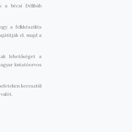
k a bécsi Délibáb
gy a felkkészülés
játítják el, majd a
ak lehetőséget a
magyar kutatóorvos
seleteken keresztül
valót.