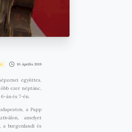
10. április 2019
él
épzenei együttes,
több ezer néptánc,
6-án és 7-én.
udapesten, a Papp
tiválon, amelyet
, a burgenlandi és