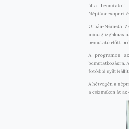
által bemutatott
Néptánccsoport és
Orbán-Németh Zsu
mindig izgalmas az
bemutató előtt pró
A programon azo
bemutatkozásra. A
fotóiból nyílt kiál
A hétvégén a népmű
a csizmákon át az 