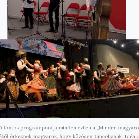
ó fontos programpontja minden évben a „Minden magyarok
éből érkeznek magyarok, hogy közösen táncoljanak. Idén 