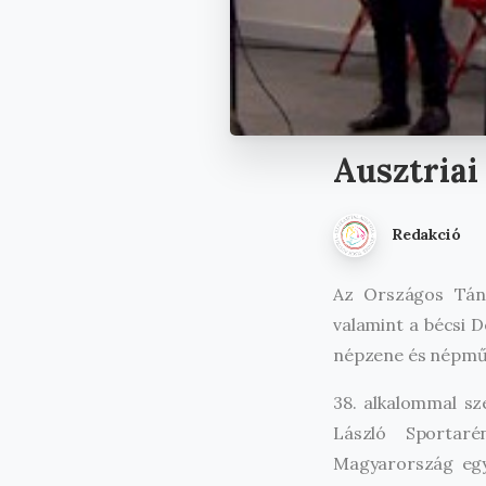
Ausztriai
Redakció
Az Országos Tánc
valamint a bécsi 
népzene és népműv
38. alkalommal s
László Sportaré
Magyarország egyi