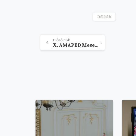
Délibáb
Olvasson
Előző cikk
X. AMAPED Mesemondó- és szavalóverseny
tovább