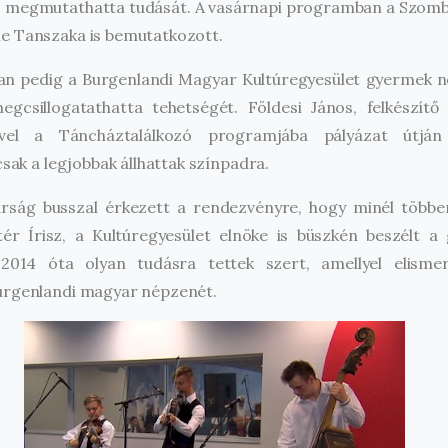
s megmutathatta tudását. A vasárnapi programban a Szomba
e Tanszaka is bemutatkozott.
ban pedig a Burgenlandi Magyar Kultúregyesület gyermek n
egcsillogatathatta tehetségét. Földesi János, felkészítő
mivel a Táncháztalálkozó programjába pályázat útján
csak a legjobbak állhattak színpadra.
arság busszal érkezett a rendezvényre, hogy minél több
tér Írisz, a Kultúregyesület elnöke is büszkén beszélt 
k 2014 óta olyan tudásra tettek szert, amellyel elisme
urgenlandi magyar népzenét.