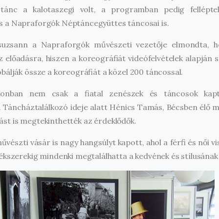
 tánc a kalotaszegi volt, a programban pedig fellépte
 a Napraforgók Néptáncegyüttes táncosai is.
zsann a Napraforgók művészeti vezetője elmondta, ho
 előadásra, hiszen a koreográfiát videófelvételek alapján sa
bálják össze a koreográfiát a közel 200 táncossal.
nban nem csak a fiatal zenészek és táncosok kapt
 Táncháztalálkozó ideje alatt Hénics Tamás, Bécsben élő 
lítást is megtekinthették az érdeklődők.
vészti vásár is nagy hangsúlyt kapott, ahol a férfi és női vi
ékszerekig mindenki megtalálhatta a kedvének és stílusának 