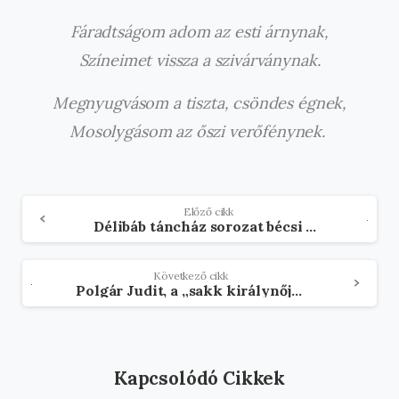
Fáradtságom adom az esti árnynak,
Színeimet vissza a szivárványnak.
Megnyugvásom a tiszta, csöndes égnek,
Mosolygásom az őszi verőfénynek.
Olvasson
Előző cikk
Délibáb táncház sorozat bécsi sokszínűséggel fűszerezve
tovább
Következő cikk
Polgár Judit, a „sakk királynője” a bécsi Szamosban
Kapcsolódó Cikkek