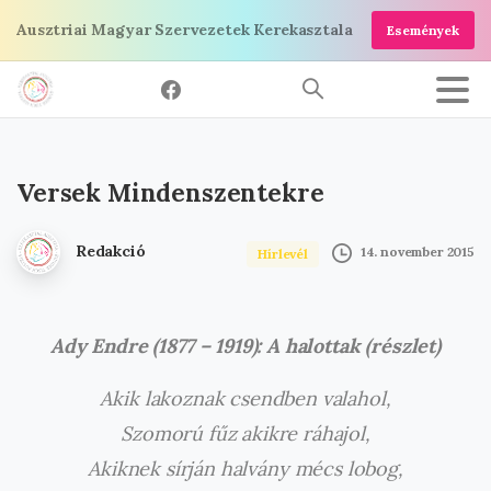
Ugrás
Ausztriai Magyar Szervezetek Kerekasztala
Események
a
tartalomra
Versek
Mindenszentekre
Redakció
14. november 2015
Hírlevél
Ady Endre (1877 – 1919): A halottak (részlet)
Akik lakoznak csendben valahol,
Szomorú fűz akikre ráhajol,
Akiknek sírján halvány mécs lobog,