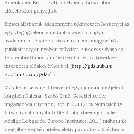
Amerikaner, Bécs, 1774), amelyben a társadalmi
előítéleteket gúnyolja ki.
Bizton állíthatjuk: idegennyelvi tekintetben Bessenyei az
egyik legfigyelemreméltóbb szerző a magyar
irodalomtörténetben, hiszen nem sok magyar író
publikált idegen nyelven műveket. A Kedves Olvasók a
fent említett munkát (Die Geschäfte…) a következő
internetes oldalon érhetik el. (
http://gdz.sub.uni-
goettingen.de/gdz/
)
Más, kevéssé ismert tényeket egy újonnan megjelent
könyből ( Kulcsár-Szabó Ernő: Geschichte der
ungarischen Literatur, Berlin, 2013 ) , és Nemeskürty
István tanulmányából ( Die Königliche-ungarische
Adelige Leibgarde, Europa Institutes, 2011 ) tudhatunk
meg, illetve egyéb hiteles életrajzi adatok a Széchenyi