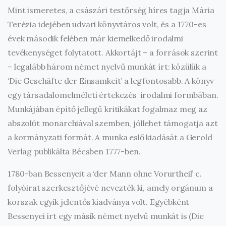
Mint ismeretes, a császári testőrség híres tagja Mária
Terézia idejében udvari könyvtáros volt, és a 1770-es
évek második felében már kiemelkedő irodalmi
tevékenységet folytatott. Akkortájt – a források szerint
– legalább három német nyelvű munkát írt: közülük a
‘Die Geschäfte der Einsamkeit’ a legfontosabb. A könyv
egy társadalomelméleti értekezés irodalmi formbában.
Munkájában építő jellegű kritikákat fogalmaz meg az
abszolút monarchiával szemben, jóllehet támogatja azt
a kormányzati formát. A munka eslő kiadását a Gerold
Verlag publikálta Bécsben 1777-ben.
1780-ban Bessenyeit a ‘der Mann ohne Vorurtheil’ c.
folyóirat szerkesztőjévé nevezték ki, amely orgánum a
korszak egyik jelentős kiadványa volt. Egyébként
Bessenyei írt egy másik német nyelvű munkát is (Die