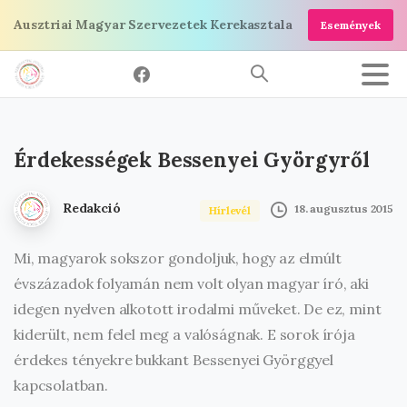
Ugrás
Ausztriai Magyar Szervezetek Kerekasztala
Események
a
tartalomra
Érdekességek
Bessenyei
Györgyről
Redakció
18. augusztus 2015
Hírlevél
Mi, magyarok sokszor gondoljuk, hogy az elmúlt
évszázadok folyamán nem volt olyan magyar író, aki
idegen nyelven alkotott irodalmi műveket. De ez, mint
kiderült, nem felel meg a valóságnak. E sorok írója
érdekes tényekre bukkant Bessenyei Györggyel
kapcsolatban.