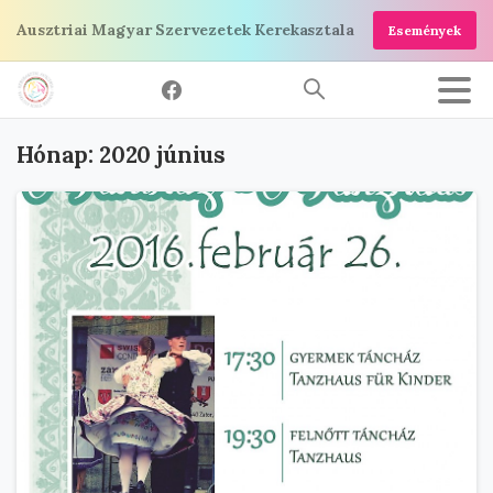
Ugrás
Ausztriai Magyar Szervezetek Kerekasztala
Események
a
tartalomra
Hónap:
2020 június