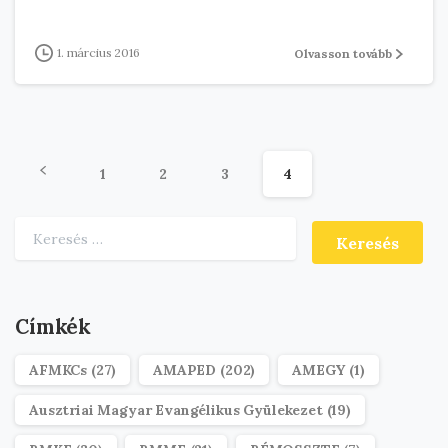
1. március 2016
Olvasson tovább
1
2
3
4
Keresés:
Címkék
AFMKCs
(27)
AMAPED
(202)
AMEGY
(1)
Ausztriai Magyar Evangélikus Gyülekezet
(19)