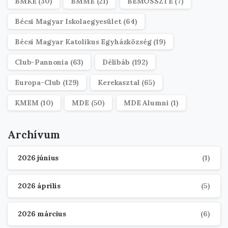
BMKE
(30)
BMME
(21)
BÉMOSSZTE
(7)
Bécsi Magyar Iskolaegyesület
(64)
Bécsi Magyar Katolikus Egyházközség
(19)
Club-Pannonia
(63)
Délibáb
(192)
Europa-Club
(129)
Kerekasztal
(65)
KMEM
(10)
MDE
(50)
MDE Alumni
(1)
Archívum
2026 június
(1)
2026 április
(5)
2026 március
(6)